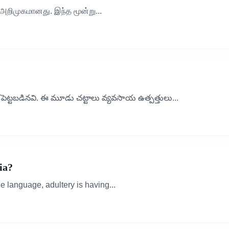
 அறிமுகமானது. இந்த மூன்று...
ేశపెట్టబడినవి. ఈ మూడు చట్టాలు వ్యవసాయ ఉత్పత్తులు...
ia?
e language, adultery is having...