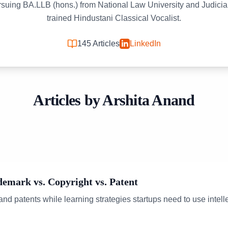
ursuing BA.LLB (hons.) from National Law University and Judici
trained Hindustani Classical Vocalist.
145
Articles
LinkedIn
Articles by
Arshita Anand
demark vs. Copyright vs. Patent
d patents while learning strategies startups need to use intellec