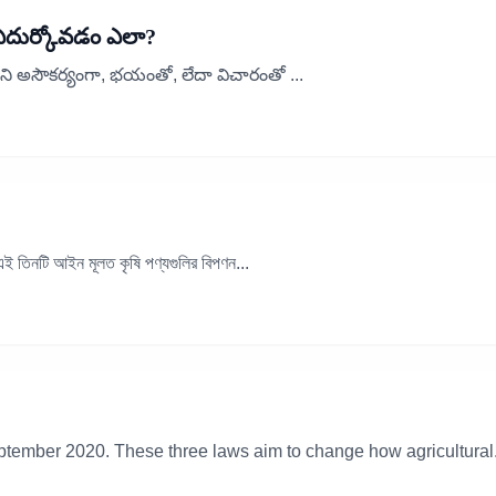
 ఎదుర్కోవడం ఎలా?
ిని అసౌకర్యంగా, భయంతో, లేదా విచారంతో ...
এই তিনটি আইন মূলত কৃষি পণ্যগুলির বিপণন...
tember 2020. These three laws aim to change how agricultural.