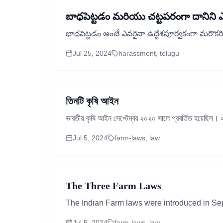
బాధపెట్టడం మరియు చట్టపరంగా దానిని
భాధపెట్టడం అంటే ఎవరైనా ఉద్దేశపూర్వకంగా మరొకర
Jul 25, 2024
harassment, telugu
তিনটি কৃষি আইন
ভারতীয় কৃষি আইন সেপ্টেম্বর ২০২০ সালে প্রবর্তিত হয়েছিল। 
Jul 5, 2024
farm-laws, law
The Three Farm Laws
The Indian Farm laws were introduced in Sep
Jul 5, 2024
farm-laws, law