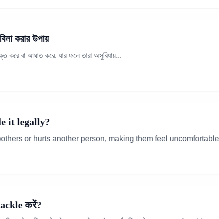
লা করার উপায়
করে বা আঘাত করে, যার ফলে তারা অসুবিধায়...
 it legally?
thers or hurts another person, making them feel uncomfortable,
ackle करें?