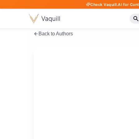
Check Vaquill.AI for Con
Vaquill
Back to Authors