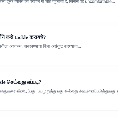
 दूसरे व्यक्ति को परेशान या चोट पहुंचाता है, जिससे वह uncomfortable...
ने कसे tackle करायचे?
्तीला अस्वस्थ, घाबरवण्याचा किंवा असंतुष्ट करण्याचा...
e செய்வது எப்படி?
ொருவரை வீணடிப்பது, பயமுறுத்துவது அல்லது அவமானப்படுத்துவது என