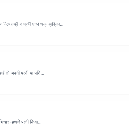
িজের স্ত্রী বা স্বামী ছাড়া অন্য ব্যক্তির...
ें तो अपनी पत्नी या पति...
भिचार म्हणजे पत्नी किंवा...