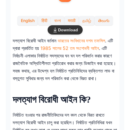
Copy link
English
हिंदी
বাংলা
मराठी
தமிழ்
తెలుగు
Twitter
Download
LinkedIn
দলত্যাগ বিরোধী আইন বর্তমান
ভারতের সংবিধানের দশম তফসিল
. এটি
দ্বারা প্রবর্তিত হয়
1985 সালের 52 তম সংশোধনী আইন
. এটি
WhatsApp
নির্বাচনী এলাকার নির্বাচিত সদস্যদের ঘন ঘন দল পরিবর্তন করার কারণে
রাজনৈতিক অস্থিতিশীলতা প্রতিরোধ করার জন্য ডিজাইন করা হয়েছে।
Email
সহজ কথায়, এর উদ্দেশ্য হল নির্বাচিত প্রতিনিধিদের ব্যক্তিগত লাভ বা
বস্তুগত সুবিধার জন্য দল পরিবর্তন করা থেকে বিরত রাখা।
দলত্যাগ বিরোধী আইন কি?
নির্বাচিত হওয়ার পর রাজনীতিবিদদের দল বদল থেকে বিরত রাখতে
দলত্যাগ বিরোধী আইন চালু করা হয়েছিল। নির্বাচিত প্রতিনিধিরা যখন
নির্বাচিত হয় তখন তারা যে দলের সাথে যুক্ত তার প্রতি অনুগত থাকে তা