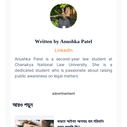
Copy link
Twitter
LinkedIn
Written by
Anushka Patel
WhatsApp
LinkedIn
Email
Anushka Patel is a second-year law student at
Chanakya National Law University. She is a
dedicated student who is passionate about raising
public awareness on legal matters
advertisement
আরও পড়ুন
ভারতে আইনত আপনার নাম পরিবর্তন