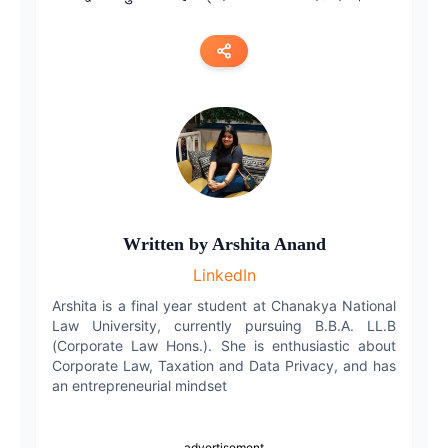
Copy link
Twitter
LinkedIn
WhatsApp
Written by
Arshita Anand
LinkedIn
Email
Arshita is a final year student at Chanakya National
Law University, currently pursuing B.B.A. LL.B
(Corporate Law Hons.). She is enthusiastic about
Corporate Law, Taxation and Data Privacy, and has
an entrepreneurial mindset
advertisement