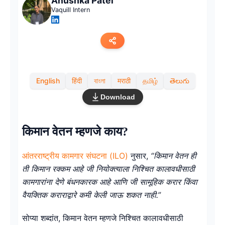
Anushka Patel
Vaquill Intern
Copy link
English
हिंदी
বাংলা
मराठी
தமிழ்
తెలుగు
Twitter
Download
LinkedIn
किमान वेतन म्हणजे काय?
WhatsApp
आंतरराष्ट्रीय कामगार संघटना (ILO)
नुसार,
“किमान वेतन ही
Email
ती किमान रक्कम आहे जी नियोक्त्याला निश्चित कालावधीसाठी
कामगारांना देणे बंधनकारक आहे आणि जी सामूहिक करार किंवा
वैयक्तिक कराराद्वारे कमी केली जाऊ शकत नाही.”
सोप्या शब्दांत, किमान वेतन म्हणजे निश्चित कालावधीसाठी