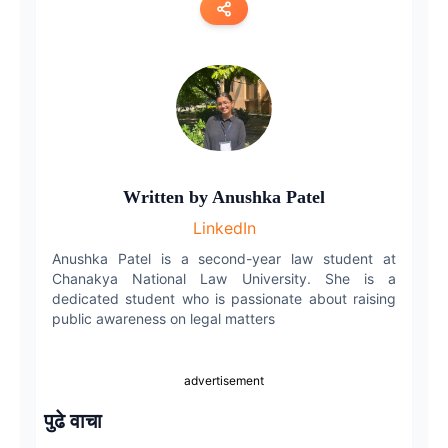
Copy link
Twitter
LinkedIn
Written by
Anushka Patel
WhatsApp
LinkedIn
Email
Anushka Patel is a second-year law student at
Chanakya National Law University. She is a
dedicated student who is passionate about raising
public awareness on legal matters
advertisement
पुढे वाचा