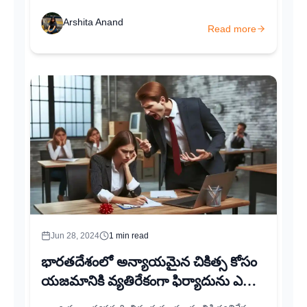
கேட்கப்படுவதையும், சரியான முறையில்
கவனிக்கப்படுவதையும் உறுதிசெய்யலாம்....
Arshita Anand
Read more
Jun 28, 2024
1
min read
భారతదేశంలో అన్యాయమైన చికిత్స కోసం
యజమానికి వ్యతిరేకంగా ఫిర్యాదును ఎలా
ఫైల్ చేయాలి?