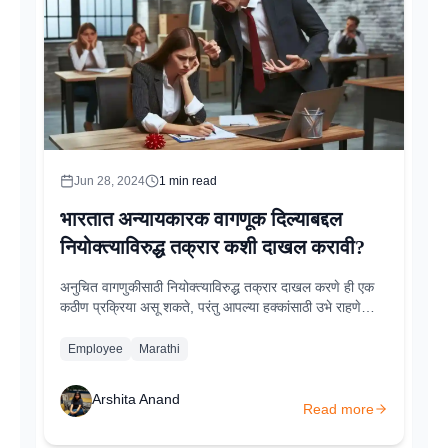
Jun 28, 2024
1
min read
भारतात अन्यायकारक वागणूक दिल्याबद्दल
नियोक्त्याविरुद्ध तक्रार कशी दाखल करावी?
अनुचित वागणुकीसाठी नियोक्त्याविरुद्ध तक्रार दाखल करणे ही एक
कठीण प्रक्रिया असू शकते, परंतु आपल्या हक्कांसाठी उभे राहणे
महत्त्वाचे आहे. या चरणांचे अनुसरण करून, तुम्ही खात्री करू शकता
की तुमची तक्रार ऐकली गेली आहे आणि योग्यरित्या संबोधित केले
Employee
Marathi
जाईल...
Arshita Anand
Read more