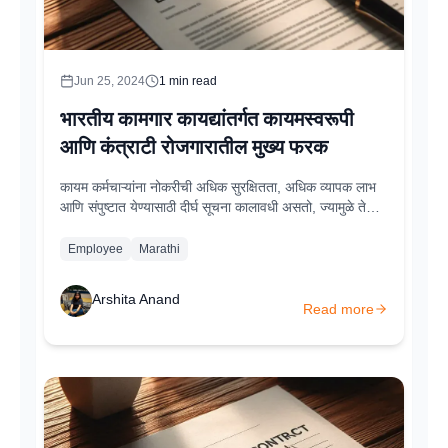
Jun 25, 2024
1
min read
भारतीय कामगार कायद्यांतर्गत कायमस्वरूपी
आणि कंत्राटी रोजगारातील मुख्य फरक
कायम कर्मचाऱ्यांना नोकरीची अधिक सुरक्षितता, अधिक व्यापक लाभ
आणि संपुष्टात येण्यासाठी दीर्घ सूचना कालावधी असतो, ज्यामुळे ते
कर्मचाऱ्यांचा एक स्थिर भाग बनतात. याउलट, कंत्राटी कर्मचारी
विशिष्ट कालावधीसाठी किंवा प्रकल्पांसाठी काम करतात...
Employee
Marathi
Arshita Anand
Read more