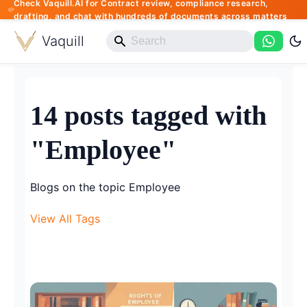
Check Vaquill.AI for Contract review, compliance research,
drafting, and chat with hundreds of documents across matters
Vaquill
14 posts tagged with
"Employee"
Blogs on the topic Employee
View All Tags