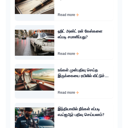
நடவடிக்கைகள் எடுக்க
வேண்டும்?
Read more
ஹிட் அண்ட் ரன் கேஸ்களை
எப்படி சமாளிப்பது?
Read more
உங்கள் முன்பதிவு செய்த
இருக்கையை ரயிலில் விட்டுச்
செல்வது எப்படி?
Read more
இந்தியாவில் நீங்கள் எப்படி
எஃப்ஐஆர் பதிவு செய்யலாம்?