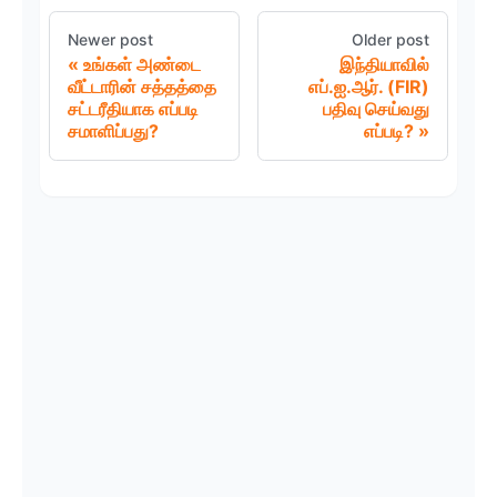
Newer post
Older post
உங்கள் அண்டை
இந்தியாவில்
வீட்டாரின் சத்தத்தை
எப்.ஐ.ஆர். (FIR)
சட்டரீதியாக எப்படி
பதிவு செய்வது
சமாளிப்பது?
எப்படி?