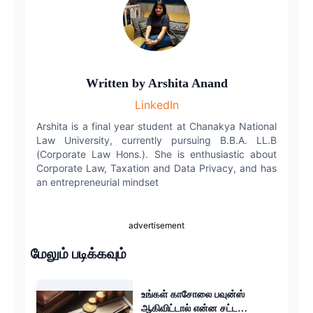
Twitter
LinkedIn
WhatsApp
Written by
Arshita Anand
LinkedIn
Email
Arshita is a final year student at Chanakya National
Law University, currently pursuing B.B.A. LL.B
(Corporate Law Hons.). She is enthusiastic about
Corporate Law, Taxation and Data Privacy, and has
an entrepreneurial mindset
advertisement
மேலும் படிக்கவும்
உங்கள் காசோலை பவுன்ஸ்
ஆகிவிட்டால் என்ன சட்ட