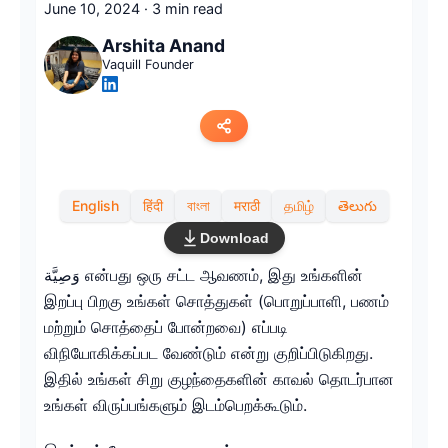
June 10, 2024
·
3 min read
Arshita Anand
Vaquill Founder
Copy link
English
हिंदी
বাংলা
मराठी
தமிழ்
తెలుగు
Twitter
Download
LinkedIn
وَصِيَّة என்பது ஒரு சட்ட ஆவணம், இது உங்களின்
இறப்பு பிறகு உங்கள் சொத்துகள் (பொறுப்பாளி, பணம்
WhatsApp
மற்றும் சொத்தைப் போன்றவை) எப்படி
விநியோகிக்கப்பட வேண்டும் என்று குறிப்பிடுகிறது.
Email
இதில் உங்கள் சிறு குழந்தைகளின் காவல் தொடர்பான
உங்கள் விருப்பங்களும் இடம்பெறக்கூடும்.