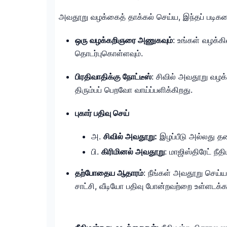
அவதூறு வழக்கைத் தாக்கல் செய்ய, இந்தப் படிகளைப
ஒரு வழக்கறிஞரை அணுகவும்
: உங்கள் வழக்க
தொடர்புகொள்ளவும்.
பிரதிவாதிக்கு நோட்டீஸ்
: சிவில் அவதூறு வழக்
திரும்பப் பெறவோ வாய்ப்பளிக்கிறது.
புகார் பதிவு செய்
அ.
சிவில் அவதூறு:
இழப்பீடு அல்லது தடை
பி.
கிரிமினல் அவதூறு
: மாஜிஸ்திரேட் நீத
தற்போதைய ஆதாரம்
: நீங்கள் அவதூறு செய்ய
சாட்சி, வீடியோ பதிவு போன்றவற்றை உள்ளடக்க