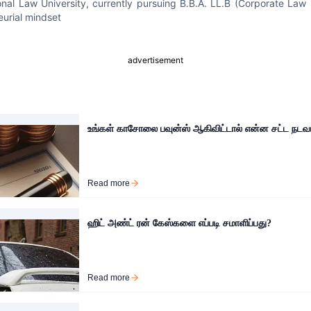
onal Law University, currently pursuing B.B.A. LL.B (Corporate Law
eurial mindset
advertisement
உங்கள் காசோலை பவுன்ஸ் ஆகிவிட்டால் என்ன சட்ட நடவ
Read more
ஹிட் அண்ட் ரன் கேஸ்களை எப்படி சமாளிப்பது?
Read more