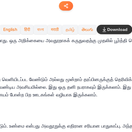
Copy link
English
हिंदी
বাংলা
मराठी
தமிழ்
తెలుగు
Download
Twitter
து. ஒரு அறிக்கையை அவதூறாகக் கருதுவதற்கு முதலில் பூர்த்தி 
LinkedIn
WhatsApp
Email
ளியிடப்பட வேண்டும் அல்லது மூன்றாம் தரப்பினருக்குத் தெரிவிக்கப
வேண்டிய அவசியமில்லை. இது ஒரு தனி நபராகவும் இருக்கலாம். இது எழ
ம் போன்ற பிற ஊடகங்கள் வழியாக இருக்கலாம்.
ும். உண்மை என்பது அவதூறுக்கு எதிரான சரியான பாதுகாப்பு. அந்