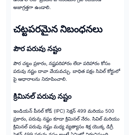
అజాగ్రత్తగా ఉండాలి.
చట్టపరమైన నిబంధనలు
పౌర పరువు నష్టం
పౌర చట్టం ప్రకారం, నష్టపరిహారం లేదా పరిహారం కోసం
పరువు నష్టం దావా వేయవచ్చు. బాధిత పక్షం సివిల్ కోర్టులో
పై ఆధారాలను నిరూపించాలి.
క్రిమినల్ పరువు నష్టం
ఇండియన్ పీనల్ కోడ్ (IPC) సెక్షన్ 499 మరియు 500
ప్రకారం, పరువు నష్టం కూడా క్రిమినల్ నేరం. సివిల్ మరియు
క్రిమినల్ పరువు నష్టం మధ్య వ్యత్యాసం శిక్ష యొక్క డిగ్రీ.
సెక్షన్ 499 పరువు నష్టం అంటే ఏమిటో నిర్వచిస్తుంది