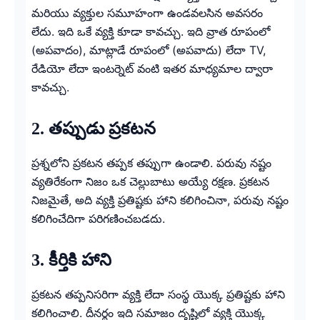
మరియు వ్యక్తుల సమూహంగా ఉండవలసిన అవసరం
లేదు. ఇది ఒకే వ్యక్తి కూడా కావచ్చు. ఇది వ్రాత రూపంలో
(అపవాదం), మాట్లాడే రూపంలో (అపవాదు) లేదా TV,
రేడియో లేదా ఇంటర్నెట్ వంటి ఇతర మాధ్యమాల ద్వారా
కావచ్చు.
2. తప్పుడు ప్రకటన
ప్రశ్నలోని ప్రకటన తప్పక తప్పుగా ఉండాలి. పరువు నష్టం
వ్యతిరేకంగా నిజం ఒక చెల్లుబాటు అయ్యే రక్షణ. ప్రకటన
నిజమైతే, అది వ్యక్తి ప్రతిష్టకు హాని కలిగించినా, పరువు నష్టం
కలిగించేదిగా పరిగణించబడదు.
3. కీర్తికి హాని
ప్రకటన తప్పనిసరిగా వ్యక్తి లేదా సంస్థ యొక్క ప్రతిష్టకు హాని
కలిగించాలి. దీనర్థం ఇది సమాజం దృష్టిలో వ్యక్తి యొక్క