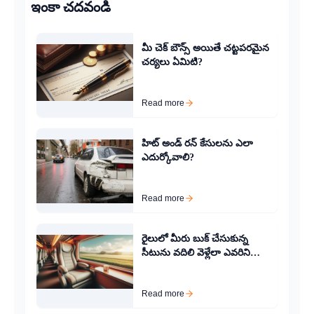
ఇంకా చదవండి
మీ చెక్ బౌన్స్ అయితే చట్టపరమైన
చర్యలు ఏమిటి?
Read more
హిట్ అండ్ రన్ కేసులను ఎలా
ఎదుర్కోవాలి?
Read more
రైలులో మీరు బుక్ చేసుకున్న
సీటును వదిలి వెళ్లేలా ఎవరిని
తీసుకురావాలి?
Read more