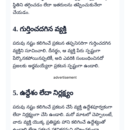
స్థితిని తగ్గించడం లేదా ఇతరులను తప్పించుకునేలా
చేయడం.
4. గుర్తించదగిన వ్యక్తి
పరువు నష్టం కలిగించే ప్రకటన తప్పనిసరిగా గుర్తించదగిన
వ్యక్తిని సూచించాలి. దీనర్థం, ఆ వ్యక్తి పేరు స్పష్టంగా
పేర్కొనకపోయినప్పటికీ, అది ఎవరికి సంబంధించినదో
ప్రజలకు అర్థమయ్యేలా ప్రకటన స్పష్టంగా ఉండాలి.
advertisement
5. ఉద్దేశం లేదా నిర్లక్ష్యం
పరువు నష్టం కలిగించే ప్రకటన చేసే వ్యక్తి ఉద్దేశపూర్వకంగా
లేదా నిర్లక్ష్యంగా చేసి ఉండాలి. మరో మాటలో చెప్పాలంటే,
వారు వ్యక్తి యొక్క ప్రతిష్టకు హాని కలిగించే ఉద్దేశ్యంతో
ఉండాలి లేదా ప్రకటన హానికరమని గ్రహించకుండా