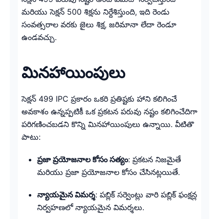
మరియు సెక్షన్ 500 శిక్షను నిర్దేశిస్తుంది, ఇది రెండు
సంవత్సరాల వరకు జైలు శిక్ష, జరిమానా లేదా రెండూ
ఉండవచ్చు.
మినహాయింపులు
సెక్షన్ 499 IPC ప్రకారం ఒకరి ప్రతిష్టకు హాని కలిగించే
అవకాశం ఉన్నప్పటికీ ఒక ప్రకటన పరువు నష్టం కలిగించేదిగా
పరిగణించబడని కొన్ని మినహాయింపులు ఉన్నాయి. వీటితొ
పాటు:
ప్రజా ప్రయోజనాల కోసం సత్యం
: ప్రకటన నిజమైతే
మరియు ప్రజా ప్రయోజనాల కోసం చేసినట్లయితే.
న్యాయమైన విమర్శ
: పబ్లిక్ సర్వెంట్లు వారి పబ్లిక్ ఫంక్షన్ల
నిర్వహణలో న్యాయమైన విమర్శలు.