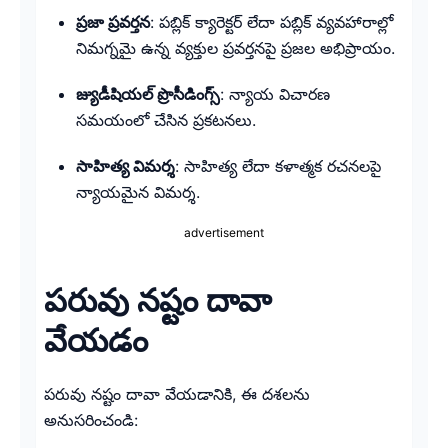
ప్రజా ప్రవర్తన
: పబ్లిక్ క్యారెక్టర్ లేదా పబ్లిక్ వ్యవహారాల్లో
నిమగ్నమై ఉన్న వ్యక్తుల ప్రవర్తనపై ప్రజల అభిప్రాయం.
జ్యుడీషియల్ ప్రొసీడింగ్స్
: న్యాయ విచారణ
సమయంలో చేసిన ప్రకటనలు.
సాహిత్య విమర్శ
: సాహిత్య లేదా కళాత్మక రచనలపై
న్యాయమైన విమర్శ.
advertisement
పరువు నష్టం దావా
వేయడం
పరువు నష్టం దావా వేయడానికి, ఈ దశలను
అనుసరించండి: