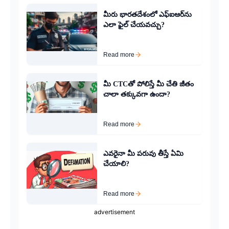
మీరు భారతదేశంలో ఎఫ్‌ఐఆర్‌ను
ఎలా ఫైల్ చేయవచ్చు?
Read more
మీ CTCతో పోలిస్తే మీ చేతి జీతం
చాలా తక్కువగా ఉందా?
Read more
ఎవరైనా మీ పరువు తీస్తే ఏమి
చేయాలి?
Read more
advertisement