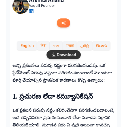
Arshita Anand
Vaquill Founder
Copy link
English
हिंदी
বাংলা
मराठी
தமிழ்
తెలుగు
Twitter
Download
LinkedIn
అన్ని ప్రకటనలు పరువు నష్టంగా పరిగణించబడవు. ఒక
స్టేట్‌మెంట్ పరువు నష్టంగా పరిగణించబడాలంటే ముందుగా
WhatsApp
పూర్తి చేయాల్సిన ప్రాథమిక కారణాలు కొన్ని ఉన్నాయి:
Email
1. ప్రచురణ లేదా కమ్యూనికేషన్
ఒక ప్రకటన పరువు నష్టం కలిగించేదిగా పరిగణించబడాలంటే,
అది తప్పనిసరిగా ప్రచురించబడాలి లేదా మూడవ పక్షానికి
తెలియజేయాలి. మూడవ పక్షం ఏ వ్యక్తి అయినా కావచ్చు