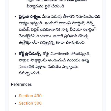
ఫిర్యాదును ఫైల్ చేయండి.
ప్రస్తుత సాక్ష్యం
: మీరు పరువు తీశారని నిరూపించడానికి
సాక్ష్యం ఇవ్వండి. ఇందులో వాయిస్ రికార్డింగ్, టెక్స్ట్
మెసేజ్, పబ్లిక్ అవమానానికి సాక్షి, వీడియో రికార్డింగ్
మొదలైనవి ఉంటాయి. అలాగే ప్రతివాది యొక్క
ఉద్దేశ్యం లేదా నిర్లక్ష్యాన్ని కూడా చూపుతుంది.
కోర్ట్ ప్రొసీడింగ్స్
: కోర్టు విచారణలకు హాజరవ్వండి,
సాక్షుల సాక్ష్యాలను అందించండి మరియు అన్ని
సంబంధిత పత్రాలు మరియు సాక్ష్యాలను
సమర్పించండి.
References
Section 499
Section 500