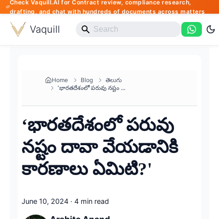
Check Vaquill.AI for Contract review, compliance research,
drafting, and chat with hundreds of documents across matters
Vaquill
Home
Blog
తెలుగు
‘భారతదేశంలో పరువు నష్టం దావా వ...
‘భారతదేశంలో పరువు
నష్టం దావా వేయడానికి
కారణాలు ఏమిటి?'
June 10, 2024
·
4 min read