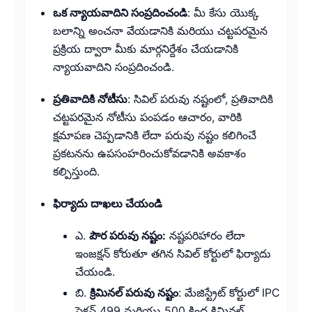
ఒక న్యాయవాదిని సంప్రదించండి
: మీ కేసు యొక్క
బలాన్ని అంచనా వేయడానికి మరియు చట్టపరమైన
ప్రక్రియ ద్వారా మీకు మార్గనిర్దేశం చేయడానికి
న్యాయవాదిని సంప్రదించండి.
ప్రతివాదికి నోటీసు
: సివిల్ పరువు నష్టంలో, ప్రతివాదికి
చట్టపరమైన నోటీసు పంపడం ఆచారం, వారికి
క్షమాపణ చెప్పడానికి లేదా పరువు నష్టం కలిగించే
ప్రకటనను ఉపసంహరించుకోవడానికి అవకాశం
కల్పిస్తుంది.
ఫిర్యాదు దాఖలు చేయండి
ఎ.
పౌర పరువు నష్టం:
నష్టపరిహారం లేదా
ఇంజక్షన్ కోరుతూ తగిన సివిల్ కోర్టులో ఫిర్యాదు
చేయండి.
బి.
క్రిమినల్ పరువు నష్టం
: మేజిస్ట్రేట్ కోర్టులో IPC
సెక్షన్ 499 మరియు 500 కింద క్రిమినల్