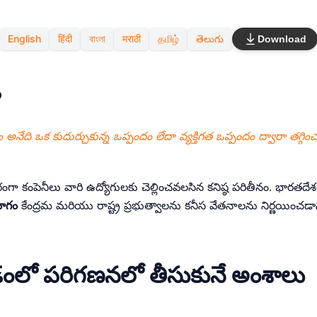
Copy link
English
हिंदी
বাংলা
मराठी
தமிழ்
తెలుగు
Download
Twitter
LinkedIn
?
WhatsApp
అనేది ఒక కుదుర్చుకున్న ఒప్పందం లేదా వ్యక్తిగత ఒప్పందం ద్వారా తగ్గించ
Email
గా కంపెనీలు వారి ఉద్యోగులకు చెల్లించవలసిన కనిష్ఠ పరితీనం. భారతదేశ
భాగం
కేంద్రమ మరియు రాష్ట్ర ప్రభుత్వాలను కనీస వేతనాలను నిర్ణయించడా
చడంలో పరిగణనలో తీసుకునే అంశాలు