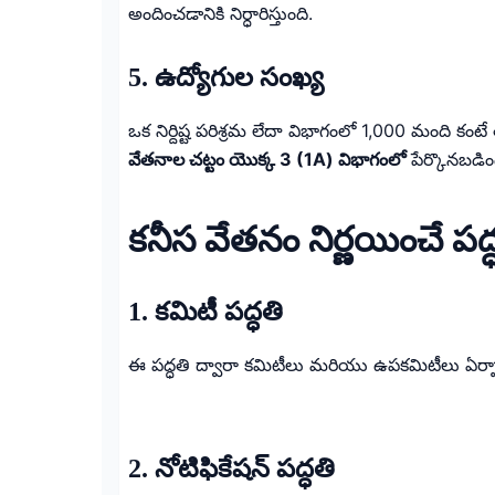
అందించడానికి నిర్ధారిస్తుంది.
5. ఉద్యోగుల సంఖ్య
ఒక నిర్దిష్ట పరిశ్రమ లేదా విభాగంలో 1,000 మంది కంటే
వేతనాల చట్టం యొక్క 3 (1A) విభాగంలో
పేర్కొనబడిం
కనీస వేతనం నిర్ణయించే పద
1. కమిటీ పద్ధతి
ఈ పద్ధతి ద్వారా కమిటీలు మరియు ఉపకమిటీలు ఏర్పాట
2. నోటిఫికేషన్ పద్ధతి