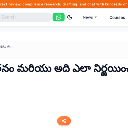
tract review, compliance research, drafting, and chat with hundreds 
Courses
News
భారతదేశంలో కనీస వేతనం మరియు అద...
తనం మరియు అది ఎలా నిర్ణయి