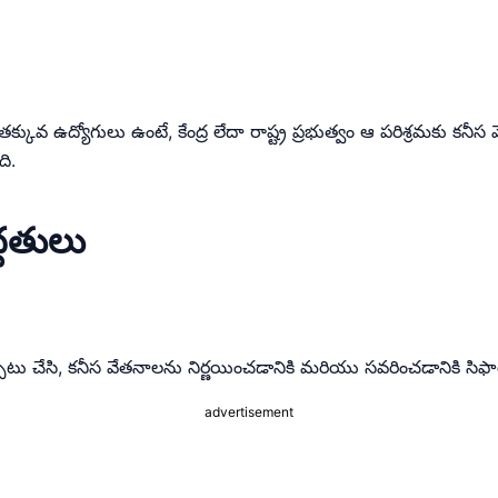
 తక్కువ ఉద్యోగులు ఉంటే, కేంద్ర లేదా రాష్ట్ర ప్రభుత్వం ఆ పరిశ్రమకు కన
ది.
్ధతులు
ు చేసి, కనీస వేతనాలను నిర్ణయించడానికి మరియు సవరించడానికి సిఫార్
advertisement