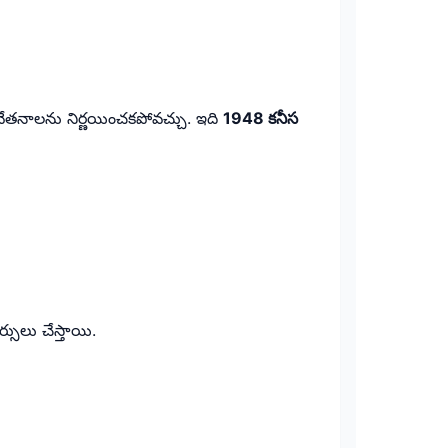
ీస వేతనాలను నిర్ణయించకపోవచ్చు. ఇది
1948 కనీస
సులు చేస్తాయి.