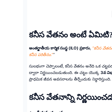
కనీస వేతనం అంటే ఏమిటి
అంతర్జాతీయ కార్మిక సంస్థ (ILO) ప్రకారం
,
“కనీస వేతనం 
కనీస పరితీనం.”
”
సులభంగా చెప్పాలంటే, కనీస వేతనం అనేది ఒక చట్టపరం
ద్వారా నిర్ణయించబడుతుంది. ఈ చట్టం యొక్క
3వ వి
ప్రాధమిక జీవన అవసరాలను తీర్చేందుకు నిర్ధారిస్తుంది.
కనీస వేతనాన్ని నిర్ణయిం