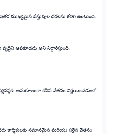
 ఇతర ముఖ్యమైన వస్తువుల ధరలను కలిగి ఉంటుంది.
ిని ఆపకూడదు అని నిర్ధారిస్తుంది.
ిక వ్యవస్థకు అనుకూలంగా కనీస వేతనం నిర్ణయించడంలో
ి అందరు కార్మికులకు సమానమైన మరియు సరైన వేతనం