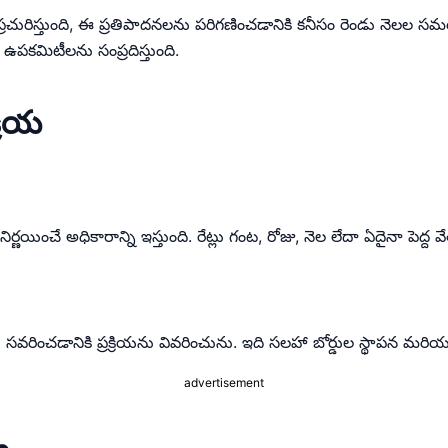
 ప్రచురిస్తుంది, ఈ ప్రతిపాదనలను పరిగణించడానికి కనీసం రెండు నెలల సమ
ఉపకమిటీలను సంప్రదిస్తుంది.
్రియ
ర్ణయించే అధికారాన్ని ఇస్తుంది. రేట్లు గంట, రోజు, నెల లేదా ఏదైనా పెద్ద 
రించడానికి ప్రక్రియను వివరించును. ఇది సలహా బోర్డుల స్థాపన మరియు న
advertisement