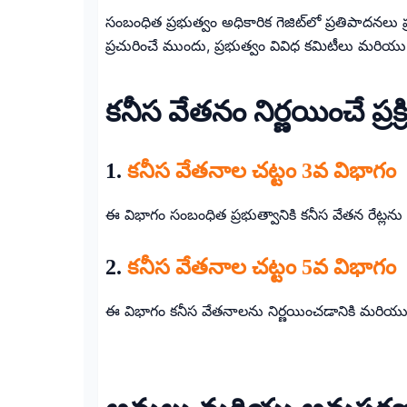
సంబంధిత ప్రభుత్వం అధికారిక గెజిట్‌లో ప్రతిపాదనలు
ప్రచురించే ముందు, ప్రభుత్వం వివిధ కమిటీలు మరియు 
కనీస వేతనం నిర్ణయించే ప్రక
1.
కనీస వేతనాల చట్టం 3వ విభాగం
ఈ విభాగం సంబంధిత ప్రభుత్వానికి కనీస వేతన రేట్లను ని
2.
కనీస వేతనాల చట్టం 5వ విభాగం
ఈ విభాగం కనీస వేతనాలను నిర్ణయించడానికి మరియు సవ