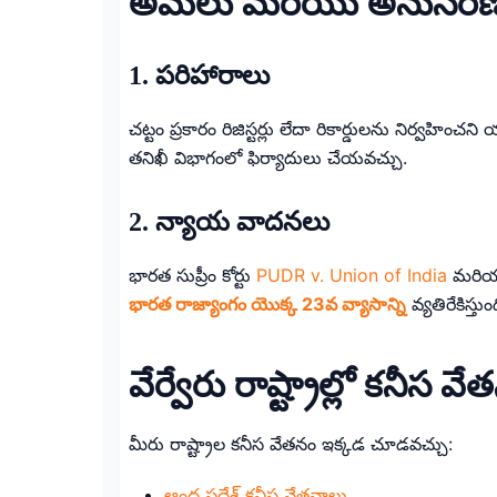
అమలు మరియు అనుసర
1.
పరిహారాలు
చట్టం ప్రకారం రిజిస్టర్లు లేదా రికార్డులను నిర్వహ
తనిఖీ విభాగంలో ఫిర్యాదులు చేయవచ్చు.
2. న్యాయ వాదనలు
భారత సుప్రీం కోర్టు
PUDR v. Union of India
మరి
భారత రాజ్యాంగం యొక్క 23వ వ్యాసాన్ని
వ్యతిరేకిస్తు
వేర్వేరు రాష్ట్రాల్లో కనీస వ
మీరు రాష్ట్రాల కనీస వేతనం ఇక్కడ చూడవచ్చు:
ఆంధ్ర ప్రదేశ్ కనీస వేతనాలు