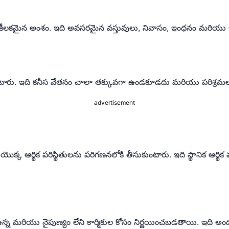
లో కీలకమైన అంశం. ఇది అవసరమైన వస్తువులు, నివాసం, ఇంధనం మరియు
రు. ఇది కనీస వేతనం చాలా తక్కువగా ఉండకూడదు మరియు పరిశ్రమల వృద్ధ
advertisement
యొక్క ఆర్థిక పరిస్థితులను పరిగణనలోకి తీసుకుంటారు. ఇది స్థానిక ఆర్థ
్యం ఉన్న మరియు నైపుణ్యం లేని కార్మికుల కోసం నిర్ణయించబడతాయి. ఇద