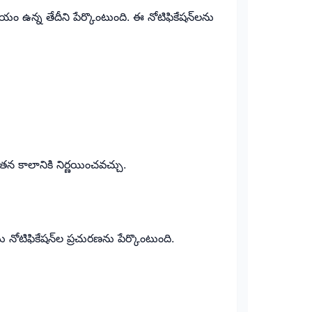
యం ఉన్న తేదీని పేర్కొంటుంది. ఈ నోటిఫికేషన్‌లను
వేతన కాలానికి నిర్ణయించవచ్చు.
ోటిఫికేషన్‌ల ప్రచురణను పేర్కొంటుంది.