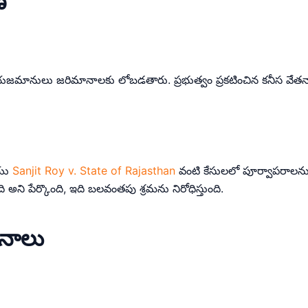
ణ
ించని యజమానులు జరిమానాలకు లోబడతారు. ప్రభుత్వం ప్రకటించిన కనీస వేతనా
యు
Sanjit Roy v. State of Rajasthan
వంటి కేసులలో పూర్వాపరాలను 
ంది అని పేర్కొంది, ఇది బలవంతపు శ్రమను నిరోధిస్తుంది.
ేతనాలు