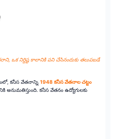
రాని, ఒక నిర్దిష్ట కాలానికి పని చేసినందుకు తలుపబడే
ంలో, కనీస వేతనాన్ని
1948 కనీస వేతనాల చట్టం
నికి అనుమతిస్తుంది. కనీస వేతనం ఉద్యోగులకు