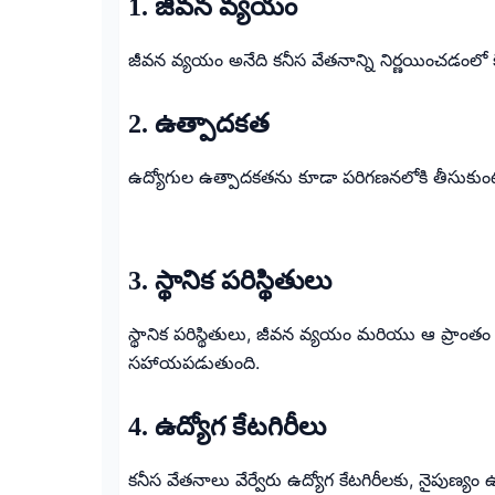
1. జీవన వ్యయం
జీవన వ్యయం అనేది కనీస వేతనాన్ని నిర్ణయించడం
2. ఉత్పాదకత
ఉద్యోగుల ఉత్పాదకతను కూడా పరిగణనలోకి తీసుకుంటా
3. స్థానిక పరిస్థితులు
స్థానిక పరిస్థితులు, జీవన వ్యయం మరియు ఆ ప్రాంతం 
సహాయపడుతుంది.
4. ఉద్యోగ కేటగిరీలు
కనీస వేతనాలు వేర్వేరు ఉద్యోగ కేటగిరీలకు, నైపుణ