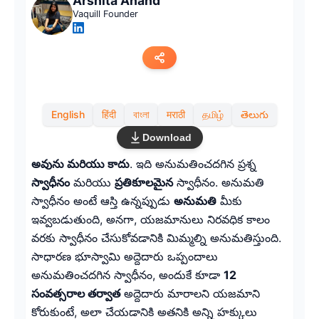
Arshita Anand
Vaquill Founder
Copy link
English
हिंदी
বাংলা
मराठी
தமிழ்
తెలుగు
Twitter
Download
LinkedIn
అవును మరియు కాదు
. ఇది అనుమతించదగిన ప్రశ్న
స్వాధీనం
మరియు
ప్రతికూలమైన
స్వాధీనం. అనుమతి
WhatsApp
స్వాధీనం అంటే ఆస్తి ఉన్నప్పుడు
అనుమతి
మీకు
ఇవ్వబడుతుంది, అనగా, యజమానులు నిరవధిక కాలం
Email
వరకు స్వాధీనం చేసుకోవడానికి మిమ్మల్ని అనుమతిస్తుంది.
సాధారణ భూస్వామి అద్దెదారు ఒప్పందాలు
అనుమతించదగిన స్వాధీనం, అందుకే కూడా
12
సంవత్సరాల తర్వాత
అద్దెదారు మారాలని యజమాని
కోరుకుంటే, అలా చేయడానికి అతనికి అన్ని హక్కులు