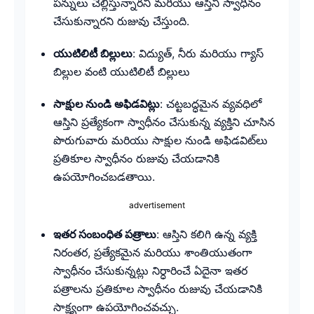
పన్నులు చెల్లిస్తున్నారని మరియు ఆస్తిని స్వాధీనం
చేసుకున్నారని రుజువు చేస్తుంది.
యుటిలిటీ బిల్లులు
: విద్యుత్, నీరు మరియు గ్యాస్
బిల్లుల వంటి యుటిలిటీ బిల్లులు
సాక్షుల నుండి అఫిడవిట్లు
: చట్టబద్ధమైన వ్యవధిలో
ఆస్తిని ప్రత్యేకంగా స్వాధీనం చేసుకున్న వ్యక్తిని చూసిన
పొరుగువారు మరియు సాక్షుల నుండి అఫిడవిట్‌లు
ప్రతికూల స్వాధీనం రుజువు చేయడానికి
ఉపయోగించబడతాయి.
advertisement
ఇతర సంబంధిత పత్రాలు
: ఆస్తిని కలిగి ఉన్న వ్యక్తి
నిరంతర, ప్రత్యేకమైన మరియు శాంతియుతంగా
స్వాధీనం చేసుకున్నట్లు నిర్ధారించే ఏదైనా ఇతర
పత్రాలను ప్రతికూల స్వాధీనం రుజువు చేయడానికి
సాక్ష్యంగా ఉపయోగించవచ్చు.