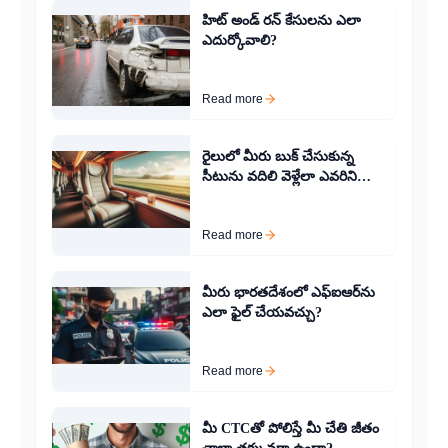
హిట్ అండ్ రన్ కేసులను ఎలా
ఎదుర్కోవాలి?
Read more
రైలులో మీరు బుక్ చేసుకున్న
సీటును వదిలి వెళ్లేలా ఎవరిని
తీసుకురావాలి?
Read more
మీరు భారతదేశంలో ఎఫ్‌ఐఆర్‌ను
ఎలా ఫైల్ చేయవచ్చు?
Read more
మీ CTCతో పోలిస్తే మీ చేతి జీతం