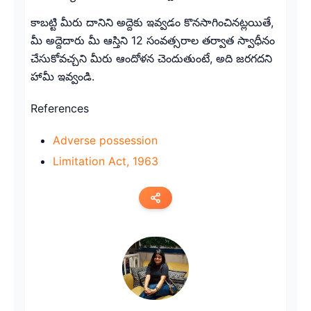
కాబట్టి మీరు దానిని అద్దెకు ఇవ్వడం కొనసాగించినట్లయితే,
మీ అద్దెదారు మీ ఆస్తిని 12 సంవత్సరాల తర్వాత స్వాధీనం
చేసుకోవచ్చని మీరు ఆందోళన చెందుతుంటే, అది జరగదని
హామీ ఇవ్వండి.
References
Adverse possession
Limitation Act, 1963
Copy link
Twitter
LinkedIn