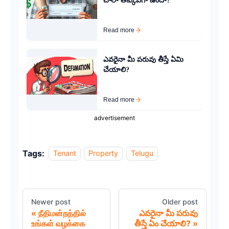
చాలా తక్కువగా ఉందా?
Read more
ఎవరైనా మీ పరువు తీస్తే ఏమి
చేయాలి?
Read more
advertisement
Tags:
Tenant
Property
Telugu
Newer post
Older post
நீதிமன்றத்தில்
ఎవరైనా మీ పరువు
உங்கள் வழக்கை
తీస్తే ఏం చేయాలి?