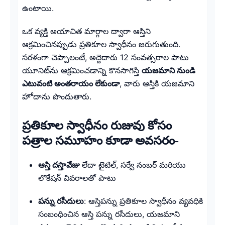
ఉంటాయి.
ఒక వ్యక్తి అయాచిత మార్గాల ద్వారా ఆస్తిని
ఆక్రమించినప్పుడు ప్రతికూల స్వాధీనం జరుగుతుంది.
సరళంగా చెప్పాలంటే, అద్దెదారు 12 సంవత్సరాల పాటు
యూనిట్‌ను ఆక్రమించడాన్ని కొనసాగిస్తే
యజమాని నుండి
ఎటువంటి అంతరాయం లేకుండా
, వారు ఆస్తికి యజమాని
హోదాను పొందుతారు.
ప్రతికూల స్వాధీనం రుజువు కోసం
పత్రాల సమూహం కూడా అవసరం-
ఆస్తి దస్తావేజు
లేదా టైటిల్, సర్వే నంబర్ మరియు
లొకేషన్ వివరాలతో పాటు
పన్ను రసీదులు
: ఆస్తిపన్ను ప్రతికూల స్వాధీనం వ్యవధికి
సంబంధించిన ఆస్తి పన్ను రసీదులు, యజమాని