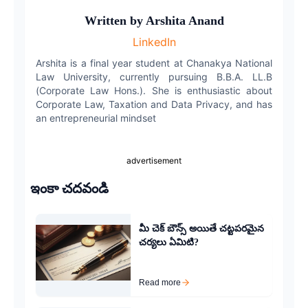
WhatsApp
Written by
Arshita Anand
LinkedIn
Email
Arshita is a final year student at Chanakya National
Law University, currently pursuing B.B.A. LL.B
(Corporate Law Hons.). She is enthusiastic about
Corporate Law, Taxation and Data Privacy, and has
an entrepreneurial mindset
advertisement
ఇంకా చదవండి
మీ చెక్ బౌన్స్ అయితే చట్టపరమైన
చర్యలు ఏమిటి?
Read more